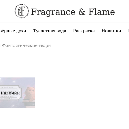
вёрдые духи
Туалетная вода
Раскраска
Новинки
и Фантастические твари
в наличии